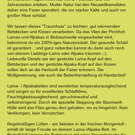
Jahreszeiten erleben. Mutter Natur hat den Neuweltkameliden
daher eine Faser spendiert, die vor starker Kälte und auch vor
großer Hitze schützt.
Wir lassen dieses "Traumhaar" zu leichten, gut wärmenden
Bettdecken und Kissen verarbeiten. Da das Vlies der Pirchhof-
Lamas und Alpakas in Biobaumwolle eingearbeitet wird,
bekommst du ein 100%-iges Naturprodukt. Der gesunde Schlaf
ist garantiert... und ganz nebenbei kannst du dann auch noch
von deinem Lieblings-Lama oder Alpaka träumen ;-).
Liebevolle Details wie der gestickte Lama-Kopf auf den
Bettdecken und der gestickte Alpaka-Kopf auf den Kissen
sollen dich an die Herkunft der Faser erinnern. Die
Wollgewinnung, wie auch die Bettenherstellung ist Handarbeit!
Lama- / Alpakabetten sind wunderbar temperaturausgleichend
und sorgen so für exzellentes Schlafklima.
Feuchtigkeitsausgleichend, geruchsneutral und
selbstreinigend. Durch die spezielle Steppung der Baumwoll-
Hülle wird das Flies genau dort gehalten, wo es hingehört. Kein
Verklumpen, kein Verrutschen.
Regelmäßiges Lüften - am liebsten in der frischen Morgenluft -
erhält dir lange Freude an deinem Lama-/Alpaka-Bett. Im
Bedarfsfall können die Bettdecken mit einer Spezialwäsche für