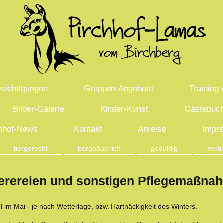
sichtigungen
Gruppen-Angebote
Training
Bilder-Galerie
Kinder-Kunst
Gästebuc
hhof-News
Kontakt
Anreise
Impr
tiergerecht
bergbäuerlich
geduldig
vert
erereien und sonstigen Pflegemaßna
l im Mai - je nach Wetterlage, bzw. Hartnäckigkeit des Winters.