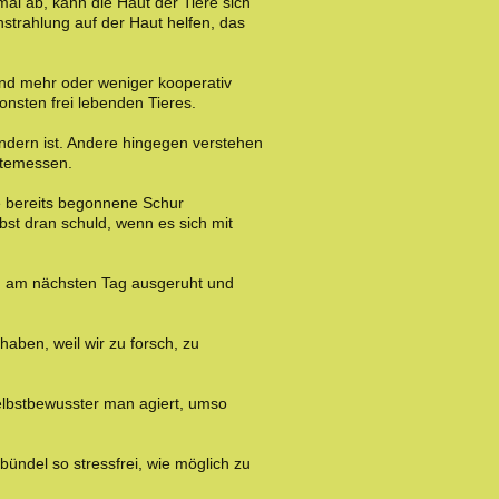
tmal ab, kann die Haut der Tiere sich
strahlung auf der Haut helfen, das
nd mehr oder weniger kooperativ
onsten frei lebenden Tieres.
ändern ist. Andere hingegen verstehen
ftemessen.
e bereits begonnene Schur
bst dran schuld, wenn es sich mit
um am nächsten Tag ausgeruht und
aben, weil wir zu forsch, zu
selbstbewusster man agiert, umso
bündel so stressfrei, wie möglich zu