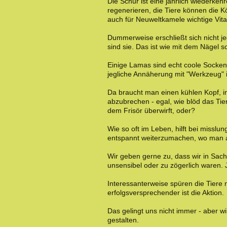
Die Schur ist eine jährlich wiederkeh
regenerieren, die Tiere können die 
auch für Neuweltkamele wichtige Vita
Dummerweise erschließt sich nicht 
sind sie. Das ist wie mit dem Nägel s
Einige Lamas sind echt coole Socken,
jegliche Annäherung mit "Werkzeug" 
Da braucht man einen kühlen Kopf, i
abzubrechen - egal, wie blöd das Tie
dem Frisör überwirft, oder?
Wie so oft im Leben, hilft bei miss
entspannt weiterzumachen, wo man a
Wir geben gerne zu, dass wir in Sac
unsensibel oder zu zögerlich waren.
Interessanterweise spüren die Tiere 
erfolgsversprechender ist die Aktion.
Das gelingt uns nicht immer - aber wi
gestalten.