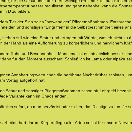
rende, für die Gesundheit der Tiere wichtige Prozedur. Ist das Flies ers
Körpertemperatur besser regulieren und ganz nebenbei kann die Sonnen
min D zu bilden.
jedem Tier der Sinn solch "notwendiger" Pflegemaßnahmen. Entspreche
chneiden und sonstigen "Eingriffen" in die Selbstbestimmtheit eines ans
 stehen still wie eine Statur und ertragen mit Würde, was eh nicht zu 
in der Hand als eine Aufforderung zu körperlichem und nervlichem Krä
nnere Ruhe und Besonnenheit. Manchmal ist es tatsächlich besser ein
r dann für den Moment ausschaut. Schließlich ist Lama oder Alpaka sel
lungenen Annäherungsversuchen die berühmte Nacht drüber schlafen, 
m Vortag aufgehört hat.
hen Schur und sonstiger Pflegemaßnahmen schon oft Lehrgeld bezahlt h
 Jede Variante kann im Chaos enden.
nämlich sofort, ob man nervös ist oder sicher, das Richtige zu tun. Je 
r arbeiten hart daran, Körperpflege aller Arten selbst für unsere Nerven