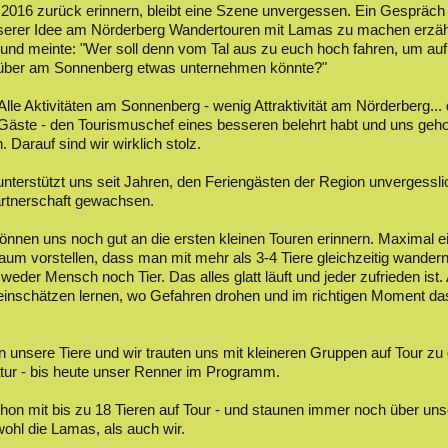
 2016 zurück erinnern, bleibt eine Szene unvergessen. Ein Gespräc
serer Idee am Nörderberg Wandertouren mit Lamas zu machen erzählt
 und meinte: "Wer soll denn vom Tal aus zu euch hoch fahren, um au
nüber am Sonnenberg etwas unternehmen könnte?"
lle Aktivitäten am Sonnenberg - wenig Attraktivität am Nörderberg... 
 Gäste - den Tourismuschef eines besseren belehrt habt und uns geh
Darauf sind wir wirklich stolz.
erstützt uns seit Jahren, den Feriengästen der Region unvergessli
artnerschaft gewachsen.
önnen uns noch gut an die ersten kleinen Touren erinnern. Maximal e
aum vorstellen, dass man mit mehr als 3-4 Tiere gleichzeitig wandern 
er Mensch noch Tier. Das alles glatt läuft und jeder zufrieden ist. A
 einschätzen lernen, wo Gefahren drohen und im richtigen Moment das
t.
 unsere Tiere und wir trauten uns mit kleineren Gruppen auf Tour z
tur - bis heute unser Renner im Programm.
chon mit bis zu 18 Tieren auf Tour - und staunen immer noch über un
ohl die Lamas, als auch wir.