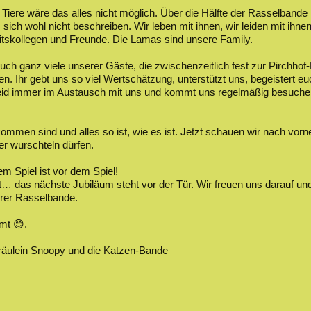
 Tiere wäre das alles nicht möglich. Über die Hälfte der Rasselbande
s sich wohl nicht beschreiben. Wir leben mit ihnen, wir leiden mit ihn
itskollegen und Freunde. Die Lamas sind unsere Family.
uch ganz viele unserer Gäste, die zwischenzeitlich fest zur Pirchho
. Ihr gebt uns so viel Wertschätzung, unterstützt uns, begeistert e
seid immer im Austausch mit uns und kommt uns regelmäßig besuch
ommen sind und alles so ist, wie es ist. Jetzt schauen wir nach vorn
ter wurschteln dürfen.
m Spiel ist vor dem Spiel!
t… das nächste Jubiläum steht vor der Tür. Wir freuen uns darauf u
erer Rasselbande.
mt 😊.
 Fräulein Snoopy und die Katzen-Bande