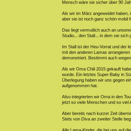
Mensch wäre sie sicher über 90 Jahre
Als wir im März angeweidet haben, is
aber sie ist noch ganz schön mobil für
Das liegt vermutlich auch an unsere
Studio... den Stall... in dem sie sich
Im Stall ist der Heu-Vorrat und de
mit den anderen Lamas arrangieren z
demonstriert. Bestimmt auch wegen 
Als wir Oma Chili 2015 gekauft habe
wurde. Ein letztes Super-Baby in Süd
Überlegung haben wir uns gegen ein 
aufgenommen hat.
Also integrierten wir Oma in den Tou
jetzt so viele Menschen und so viel A
Aber bereits nach kurzer Zeit über
Stets von Diva an zweiter Stelle beg
Alle Lama-Kinder, die bei uns auf 