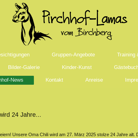
sichtigungen
Gruppen-Angebote
Training
Bilder-Galerie
Kinder-Kunst
Gästebuc
hhof-News
Kontakt
Anreise
Impr
ird 24 Jahre...
iern! Unsere Oma Chili wird am 27. März 2025 stolze 24 Jahre alt. Das 