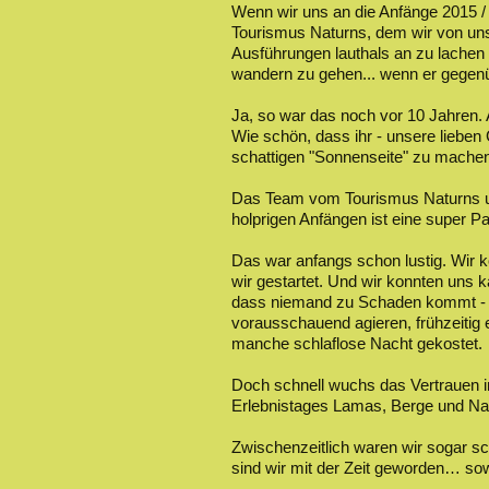
Wenn wir uns an die Anfänge 2015 /
Tourismus Naturns, dem wir von un
Ausführungen lauthals an zu lachen
wandern zu gehen... wenn er gege
Ja, so war das noch vor 10 Jahren. A
Wie schön, dass ihr - unsere lieben
schattigen "Sonnenseite" zu machen. 
Das Team vom Tourismus Naturns unt
holprigen Anfängen ist eine super P
Das war anfangs schon lustig. Wir k
wir gestartet. Und wir konnten uns k
dass niemand zu Schaden kommt - wed
vorausschauend agieren, frühzeitig
manche schlaflose Nacht gekoste
Doch schnell wuchs das Vertrauen in
Erlebnistages Lamas, Berge und Na
Zwischenzeitlich waren wir sogar s
sind wir mit der Zeit geworden… sow