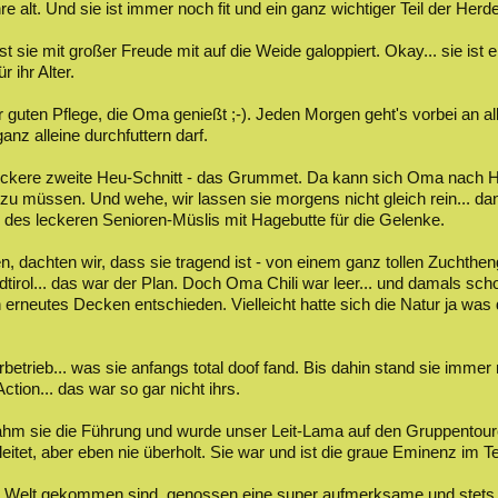
 alt. Und sie ist immer noch fit und ein ganz wichtiger Teil der Herd
t sie mit großer Freude mit auf die Weide galoppiert. Okay... sie ist 
 ihr Alter.
r guten Pflege, die Oma genießt ;-). Jeden Morgen geht's vorbei an 
 ganz alleine durchfuttern darf.
r leckere zweite Heu-Schnitt - das Grummet. Da kann sich Oma nach 
u müssen. Und wehe, wir lassen sie morgens nicht gleich rein... dan
des leckeren Senioren-Müslis mit Hagebutte für die Gelenke.
n, dachten wir, dass sie tragend ist - von einem ganz tollen Zuchthen
tirol... das war der Plan. Doch Oma Chili war leer... und damals sch
erneutes Decken entschieden. Vielleicht hatte sich die Natur ja was 
rbetrieb... was sie anfangs total doof fand. Bis dahin stand sie immer
ction... das war so gar nicht ihrs.
nahm sie die Führung und wurde unser Leit-Lama auf den Gruppentour
leitet, aber eben nie überholt. Sie war und ist die graue Eminenz im 
die Welt gekommen sind, genossen eine super aufmerksame und stets