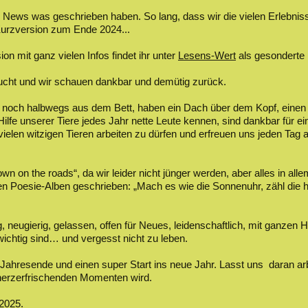
en News was geschrieben haben. So lang, dass wir die vielen Erlebniss
Kurzversion zum Ende 2024...
ion mit ganz vielen Infos findet ihr unter
Lesens-Wert
als gesonderte
aucht und wir schauen dankbar und demütig zurück.
och halbwegs aus dem Bett, haben ein Dach über dem Kopf, einen Ke
lfe unserer Tiere jedes Jahr nette Leute kennen, sind dankbar für ei
vielen witzigen Tieren arbeiten zu dürfen und erfreuen uns jeden Tag
on the roads“, da wir leider nicht jünger werden, aber alles in alle
den Poesie-Alben geschrieben: „Mach es wie die Sonnenuhr, zähl die 
 neugierig, gelassen, offen für Neues, leidenschaftlich, mit ganzen 
ichtig sind… und vergesst nicht zu leben.
ahresende und einen super Start ins neue Jahr. Lasst uns daran arb
herzerfrischenden Momenten wird.
2025.